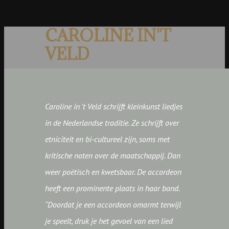
CAROLINE IN'T
VELD
Caroline in 't Veld schrijft kleinkunst liedjes
in de Nederlandse traditie. Ze schrijft over
etniciteit en bi-cultureel zijn, soms met
kritische noten over de maatschappij. Dan
weer poëtisch en kwetsbaar. De accordeon
heeft een prominente plaats in haar band.
“Doordat je een accordeon omarmt terwijl
je speelt, druk je het gevoel van een lied