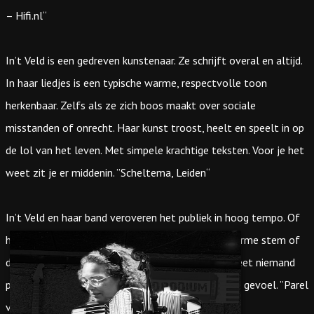
– Hifi.nl“
In’t Veld is een gedreven kunstenaar. Ze schrijft overal en altijd.
In haar liedjes is een typische warme, respectvolle toon
herkenbaar. Zelfs als ze zich boos maakt over sociale
misstanden of onrecht. Haar kunst troost, heelt en speelt in op
de lol van het leven. Met simpele krachtige teksten. Voor je het
weet zit je er middenin. ”Scheltema, Leiden“
In’t Veld en haar band veroveren het publiek in hoog tempo. Of
het door haar accordeon komt, haar typerende warme stem of
de herkenbare gitaarklanken van Johan Fransen weet niemand
precies. Maar de liedjes van Caroline spelen met je gevoel. ”Parel
van Zuilen, Utrecht“