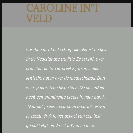
CAROLINE IN'T
VELD
Caroline in 't Veld schrijft kleinkunst liedjes
in de Nederlandse traditie. Ze schrijft over
etniciteit en bi-cultureel zijn, soms met
kritische noten over de maatschappij. Dan
weer poëtisch en kwetsbaar. De accordeon
heeft een prominente plaats in haar band.
“Doordat je een accordeon omarmt terwijl
je speelt, druk je het gevoel van een lied
gemakkelijk en direct uit", zo zegt ze.