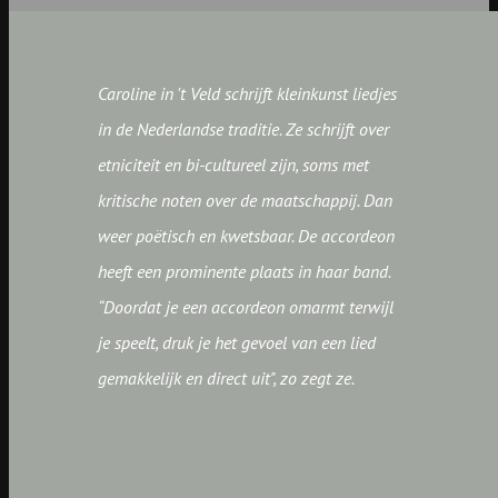
Caroline in 't Veld schrijft kleinkunst liedjes
in de Nederlandse traditie. Ze schrijft over
etniciteit en bi-cultureel zijn, soms met
kritische noten over de maatschappij. Dan
weer poëtisch en kwetsbaar. De accordeon
heeft een prominente plaats in haar band.
“Doordat je een accordeon omarmt terwijl
je speelt, druk je het gevoel van een lied
gemakkelijk en direct uit", zo zegt ze.